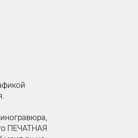
рафикой
я.
линогравюра,
это ПЕЧАТНАЯ