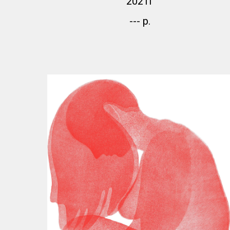
2021г
---
р.