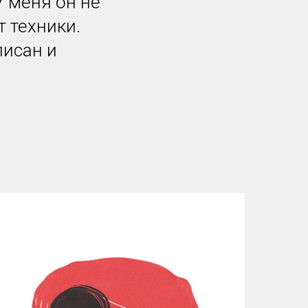
У меня он не
т техники.
писан и