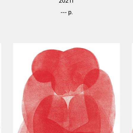
2021г
---
р.