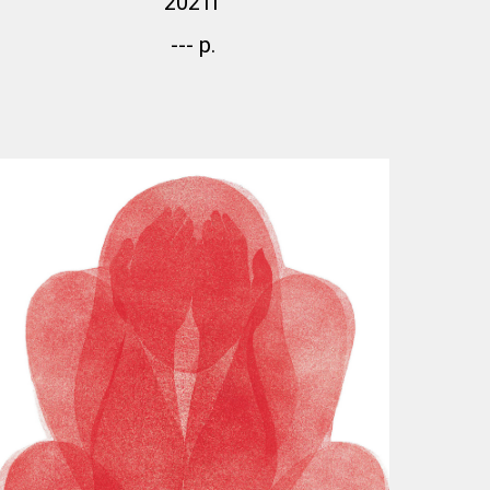
2021г
---
р.