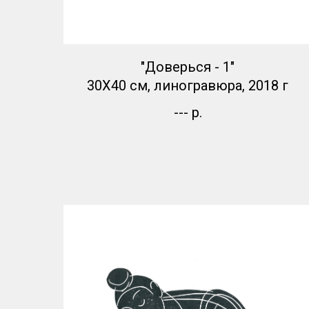
"Доверься - 1"
30Х40 см, линогравюра, 2018 г
---
р.